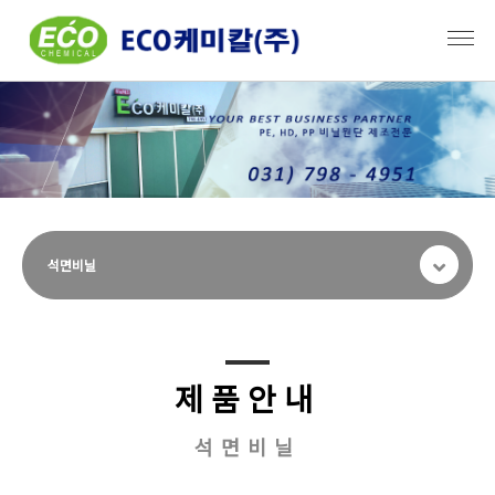
석면비닐
제품안내
석면비닐