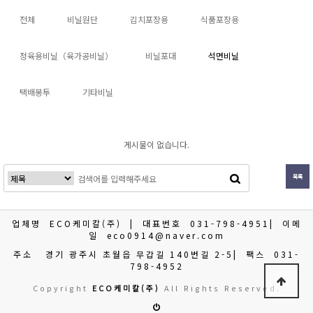
전체
비닐원단
김치포장용
식품포장용
정육용비닐（육가공비닐）
비닐포대
석면비닐
택배봉투
기타비닐
게시물이 없습니다.
목록
업체명
ECO케미칼(주)
| 대표번호
031-798-4951
| 이메
일
eco0914@naver.com
주소
경기 광주시 초월읍 무갑길 140번길 2-5
| 팩스
031-
798-4952
Copyright
ECO케미칼(주)
All Rights Reserved.